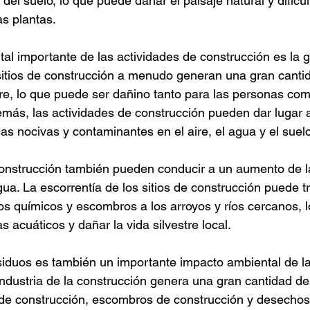
 del suelo, lo que puede dañar el paisaje natural y dificult
s plantas.
al importante de las actividades de construcción es la 
itios de construcción a menudo generan una gran cantid
re, lo que puede ser dañino tanto para las personas com
ás, las actividades de construcción pueden dar lugar a 
as nocivas y contaminantes en el aire, el agua y el suelo
construcción también pueden conducir a un aumento de l
ua. La escorrentía de los sitios de construcción puede t
s químicos y escombros a los arroyos y ríos cercanos, 
 acuáticos y dañar la vida silvestre local.
iduos es también un importante impacto ambiental de la
industria de la construcción genera una gran cantidad d
 de construcción, escombros de construcción y desechos 