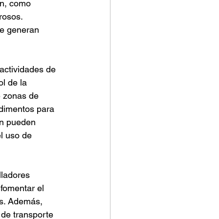
ón, como 
rosos. 
ue generan 
 actividades de 
l de la 
e zonas de 
edimentos para 
én pueden 
l uso de 
lladores 
fomentar el 
es. Además, 
 de transporte 