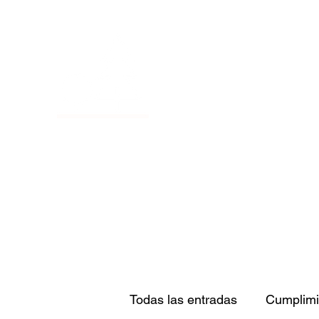
Bioimpact: 
Atención ambiental para todos
Inicio
Servicios
Contacto
Clientes
Manifiesto de
Todas las entradas
Cumplimi