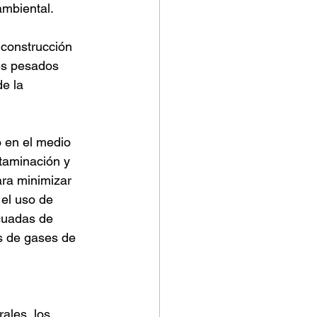
ambiental.
 construcción 
s pesados ​​
e la 
o en el medio 
taminación y 
ra minimizar 
el uso de 
cuadas de 
es de gases de 
ales, los 