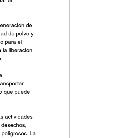
ar el 
generación de 
ad de polvo y 
o para el 
la liberación 
.
a 
ransportar 
lo que puede 
s actividades 
e desechos, 
peligrosos. La 