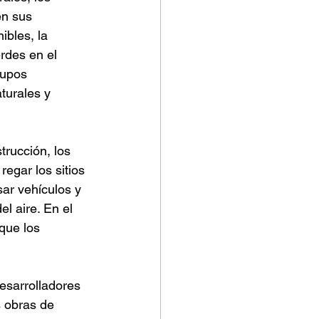
en sus 
ibles, la 
rdes en el 
rupos 
turales y 
trucción, los 
egar los sitios 
ar vehículos y 
l aire. En el 
que los 
esarrolladores 
 obras de 