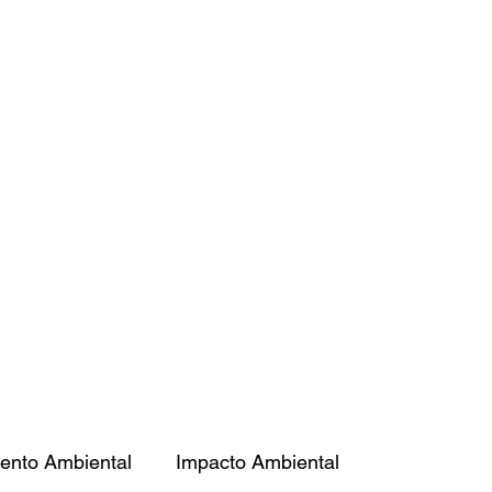
Soluciones Ambientales
 Impacto Ambiental
Más
ento Ambiental
Impacto Ambiental