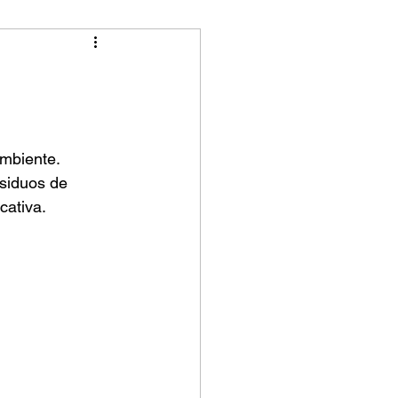
ambiente. 
esiduos de 
cativa.